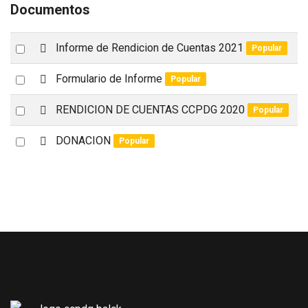
Documentos
p
Select
Informe de Rendicion de Cuentas 2021
Popular
d
an
f
p
Select
Formulario de Informe
Popular
item
d
an
f
p
Select
RENDICION DE CUENTAS CCPDG 2020
Popular
item
d
an
f
p
Select
DONACION
Popular
item
d
an
f
item